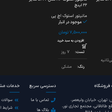
۲۲ اینچ
مانیتور استوک اچ پی
موجود در انبار
۷,۵۰۰,۰۰۰
تومان
افزودن به سبد خرید
تست
7 روز
رنگ
مشکی
زمان پاسخ دهی
7 میلی ثانیه
 فروشگاه
دسترسی سریع
خدمات مشت
نوع کاربری
: تهران، خیابان ولیعصر،
تماس با ما
سوالات 
ع طالاقانی، مجتمع تجاری نور،
شرایط ا
تجاری, ترید, دانشجویی, روزمره
بلاگ ها