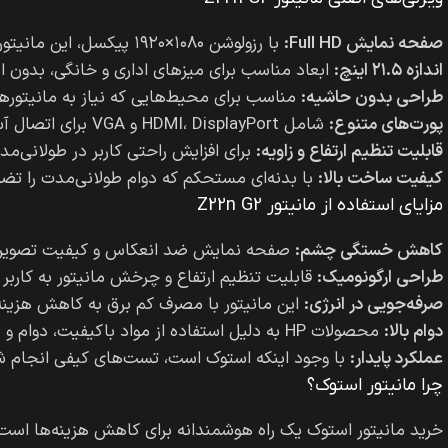
صفحه نمایش Full HD:
با رزولوشن ۱۰۸۰×۱۹۲۰ پیکسل، این مانیتور تصاویر را با وضوح بالا و رنگ‌های زنده نمایش می‌دهد.
اندازه ۲۱.۵ اینچ:
ابعاد مناسب برای میزهای اداری و خانگی، بدون ا
طراحی بدون حاشیه:
مناسب برای محیط‌هایی که نیاز به مانیتورها
پورت‌های متنوع:
شامل HDMI، DisplayPort و VGA برای اتصال آسان به دستگاه‌های مختلف.
قابلیت تنظیم ارتفاع و زاویه:
برای افزایش راحتی کاربر در طولانی‌مد
کیفیت ساخت بالا:
با بدنه‌ای مستحکم که دوام طولانی‌مدت را تضم
مزایای استفاده از مانیتور Z22n G2
کاهش خستگی چشم:
صفحه نمایش ضد انعکاس و کیفیت تصویر با
طراحی ارگونومیک:
قابلیت تنظیم ارتفاع و چرخش مانیتور به کاربر ا
صرفه‌جویی در انرژی:
این مانیتور با مصرف کم برق به کاهش هزینه
دوام بالا:
محصولات HP به دلیل استفاده از مواد باکیفیت، دوام و ماندگاری بالایی دارند.
عملکرد پایدار:
با وجود اینکه استوک است، تست‌های کیفی انجام ش
چرا مانیتور استوک؟
خرید مانیتور استوک یک راه هوشمندانه برای کاهش هزینه‌ها است