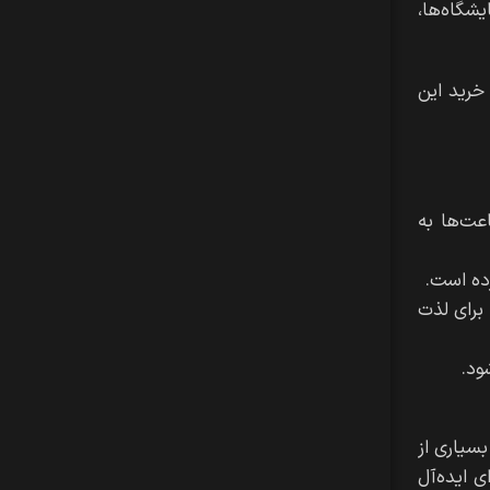
کلیک
شگاه‌ها،
کنید
 خرید این
عت‌ها به
رده است.
د ۲۱.۵ اینچی آن فضای کافی برای لذت
ود.
دهد. بسیاری از
ی بیشتری دارند. این ویژگی‌ها Z22n G2 را به گزینه‌ای ایده‌آل