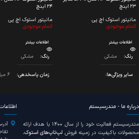
۲۳ اینچ
۲۴ اینچ
مانیتور استوک اچ پی
مانیتور استوک اچ پی
اتمام موجودی
اتمام موجودی
اطلاعات بیشتر
اطلاعات بیشتر
رنگ
مشکی
رنگ
مشکی
سایر ویژگی‌ها
زمان پاسخدهی
6 میلی‌ثانیه
پایه آسانسوری, چرخش افقی,
وضعیت دستگاه
چرخش عمودی, قابلیت اتصال به
دیوار
درباره ما - متدرسیستم
اطلاعات
استوک Grade A
سایز نمایشگر
23 اینچ
متدرسیستم فعالیت خود را از سال 1400 با هدف ارائه
آدرس
پورت ها
تقاط
حصولات باکیفیت در زمینه فروش
لپ‌تاپ‌های استوک
،