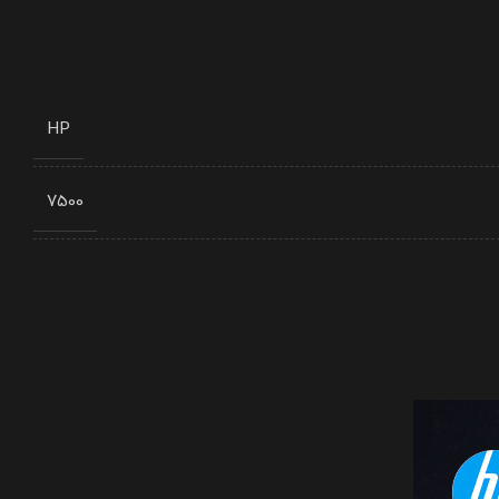
HP
7500
8 گیگابایت
DDR4
HDD
INTEL HD