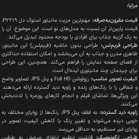
مزایا:
قیمت مقرون‌به‌صرفه:
مهم‌ترین مزیت مانیتور استوک دل P2219،
قیمت پایین‌تر آن نسبت به مدل‌های نو است. این موضوع، آن را
به یک گزینه جذاب برای افرادی با بودجه محدود تبدیل می‌کند.
طراحی فریم‌لس:
طراحی بدون حاشیه (فریم‌لس) این مانیتور،
ظاهری مدرن و جذاب به آن می‌بخشد و امکان استفاده حداکثری
از فضای صفحه نمایش را فراهم می‌کند. همچنین، این طراحی
برای چیدمان چند مانیتوری ایده‌آل است.
کیفیت تصویر مناسب:
رزولوشن Full HD و پنل IPS، تصاویر واضح
و شفافی را با رنگ‌های زنده و زاویه دید گسترده ارائه می‌دهند.
این ویژگی‌ها، تماشای فیلم و انجام کارهای روزمره را لذت‌بخش
می‌کنند.
زاویه دید گسترده:
به لطف پنل IPS، رنگ‌ها از زوایای مختلف به
خوبی دیده می‌شوند و تغییر رنگ یا کاهش کیفیت تصویر در
زوایای غیر مستقیم، به حداقل می‌رسد.
طراحی ارگونومیک:
قابلیت تنظیم ارتفاع، چرخش به طرفین