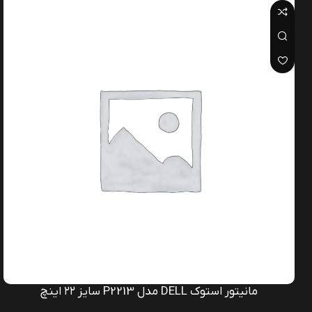
مانیتور استوک DELL مدل P2213 سایز ۲۲ اینچ