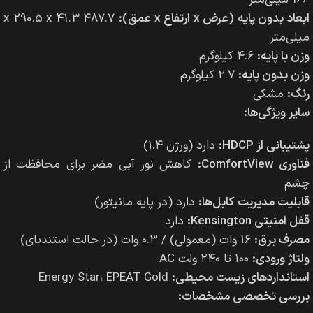
ابعاد بدون پایه (عرض x ارتفاع x عمق):
۴۸۷.۷ x 290.5 x 41.3
میلی‌متر
وزن با پایه:
۴.۶ کیلوگرم
وزن بدون پایه:
۲.۷ کیلوگرم
رنگ:
مشکی
سایر ویژگی‌ها:
پشتیبانی از HDCP:
دارد (ورژن ۱.۴)
فناوری ComfortView:
کاهش نور آبی مضر برای محافظت از
چشم
قابلیت مدیریت کابل‌ها:
دارد (در پایه مانیتور)
قفل امنیتی Kensington:
دارد
مصرف برق:
۱۶ وات (معمولی) / ۰.۳ وات (در حالت استندبای)
ولتاژ ورودی:
۱۰۰ تا ۲۴۰ ولت AC
استانداردهای زیست محیطی:
Energy Star، EPEAT Gold
بررسی تخصصی مشخصات: