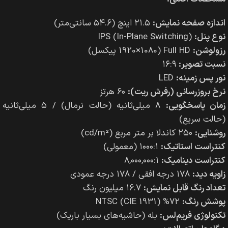
اندازه صفحه نمایش:
۲۱.۵ اینچ (۵۴.۶ سانتی‌متر)
نوع پنل:
IPS (In-Plane Switching)
رزولوشن:
Full HD (1920×1080 پیکسل)
نسبت تصویر:
۱۶:۹
نور پس زمینه:
LED
نرخ بروزرسانی (رفرش ریت):
۶۰ هرتز
زمان پاسخگویی:
۸ میلی‌ثانیه (حالت نرمال) / ۵ میلی‌ثانیه
(حالت سریع)
روشنایی:
۲۵۰ کاندلا بر متر مربع (cd/m²)
کنتراست استاتیک:
۱۰۰۰:۱ (معمولی)
کنتراست دینامیک:
۸,۰۰۰,۰۰۰:۱
زاویه دید:
۱۷۸ درجه افقی / ۱۷۸ درجه عمودی
تعداد رنگ قابل نمایش:
۱۶.۷ میلیون رنگ
پوشش رنگ:
۷۲% NTSC (CIE 1931)
تکنولوژی فریم‌لس:
بله (حاشیه‌های بسیار باریک)