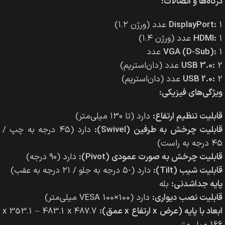
درگاه‌ها و اتصالات:
1 عدد (ورژن ۱.۲)
DisplayPort:
1 عدد (ورژن ۱.۴)
HDMI:
1 عدد
VGA (D-Sub):
2 عدد (دان‌استریم)
USB 3.0:
2 عدد (دان‌استریم)
USB 2.0:
ویژگی‌های فیزیکی:
قابلیت تنظیم ارتفاع:
دارد (تا ۱۳۰ میلی‌متر)
قابلیت چرخش به طرفین (Swivel):
دارد (۴۵ درجه به چپ /
۴۵ درجه به راست)
قابلیت چرخش به صورت عمودی (Pivot):
دارد (۹۰ درجه)
قابلیت شیب (Tilt):
دارد (-۵ درجه به جلو / ۲۱ درجه به عقب)
پایه جداشدنی:
بله
قابلیت نصب دیواری:
دارد (VESA 100×100 میلی‌متر)
ابعاد با پایه (عرض x ارتفاع x عمق):
۴۸۷.۷ x 353.1 – 483.1 x
166 میلی‌متر