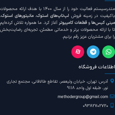
وضعیت دستگاه
استوک Grade A
متدرسیستم فعالیت خود را از سال 1400 با هدف ارائه محصولات
اکیفیت در زمینه فروش
لپ‌تاپ‌های استوک
،
مانیتورهای استوک
،
سایر ویژگی‌ها
ینی کیس‌ها
و
قطعات کامپیوتر
آغاز کرد. ما همواره تلاش کرده‌ایم
تا با ارائه محصولات برتر و خدماتی مطمئن، تجربه‌ای رضایت‌بخش
پشتیبانی از قلم نوری, حسگر اثر انگشت, صفحه‌نمایش لمسی, کارت
را برای مشتریان عزیز رقم بزنیم.
خوان
کاربری
تجاری, تریید, دانشجویی, روزمره
اطلاعات فروشگاه
گارانتی
7 روز مهلت تست
آدرس: تهران، خیابان ولیعصر، تقاطع طالاقانی، مجتمع تجاری
برند
Surface
نور، طبقه اول واحد 9118
methodergroup@gmail.com
مدل پردازنده
۶۳۰۰U
09382702720