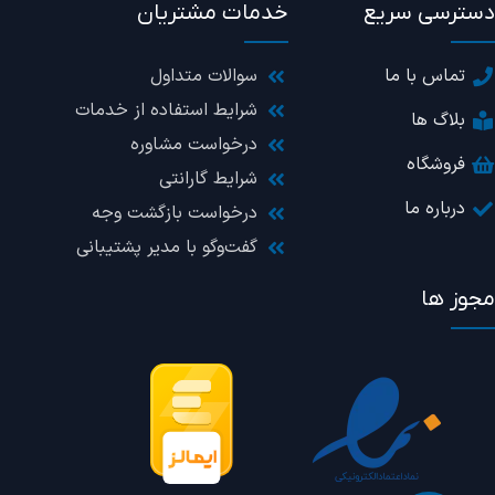
رزولوشن تصویر
1824×2736 پیکسل
دسترسی سریع
خدمات مشتریان
نوع حافظه رم
DDR4
تماس با ما
سوالات متداول
شرایط استفاده از خدمات
بلاگ ها
پورت‌ها
AUX, USB-A, USB-C
درخواست مشاوره
فروشگاه
شرایط گارانتی
نوع پنل
IPS
درباره ما
درخواست بازگشت وجه
گفت‌وگو با مدیر پشتیبانی
نوع حافظه داخلی
SSD M.2
مجوز ها
وزن
1.94 کیلوگرم