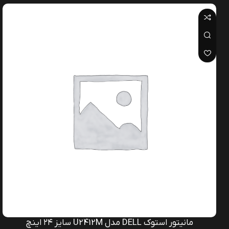
مانیتور استوک DELL مدل P2213 سایز ۲۲ اینچ