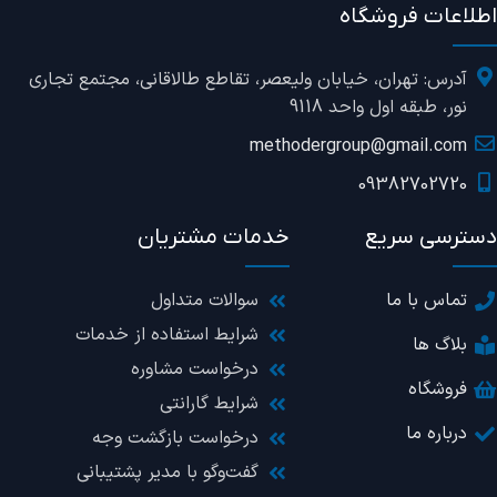
گارانتی
7 روز مهلت تست
اطلاعات فروشگاه
برند
DELL
آدرس: تهران، خیابان ولیعصر، تقاطع طالاقانی، مجتمع تجاری
نور، طبقه اول واحد 9118
مدل پردازنده
10850H
methodergroup@gmail.com
09382702720
رزولوشن تصویر
1920×1280 FullHD
دسترسی سریع
خدمات مشتریان
نوع حافظه رم
DDR4
تماس با ما
سوالات متداول
شرایط استفاده از خدمات
پورت‌ها
AUX, Ethernet, HDMI, USB-A, USB-C
بلاگ ها
درخواست مشاوره
فروشگاه
شرایط گارانتی
نوع پنل
IPS
درباره ما
درخواست بازگشت وجه
گرافیک
4GB Nvidia Quadro T1000
گفت‌وگو با مدیر پشتیبانی