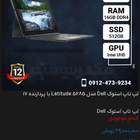
لپ تاپ استوک Dell مدل Precision 7550 با پردازنده i7
لپ تاپ استوک Dell
موجود در انبار
۹۸,۸۰۰,۰۰۰
تومان