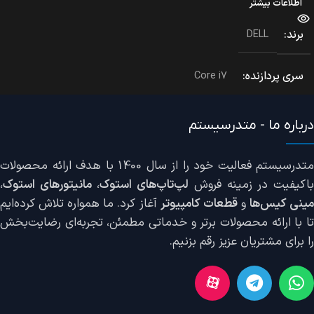
افزودن به سبد خرید
سری پردازنده
Core i7
حافظه RAM
16 گیگابایت
حافظه داخلی
512 گیگابایت
درباره ما - متدرسیستم
وضعیت دستگاه
استوک Grade A
متدرسیستم فعالیت خود را از سال 1400 با هدف ارائه محصولات
اکیفیت در زمینه فروش
لپ‌تاپ‌های استوک
،
مانیتورهای استوک
،
سایر ویژگی‌ها
حسگر اثر انگشت, کارت خوان
ینی کیس‌ها
و
قطعات کامپیوتر
آغاز کرد. ما همواره تلاش کرده‌ایم
تا با ارائه محصولات برتر و خدماتی مطمئن، تجربه‌ای رضایت‌بخش
را برای مشتریان عزیز رقم بزنیم.
کاربری
برنامه نویسی, تجاری, تریید, حسابداری, دانشجویی, روزمره, گرافیکی