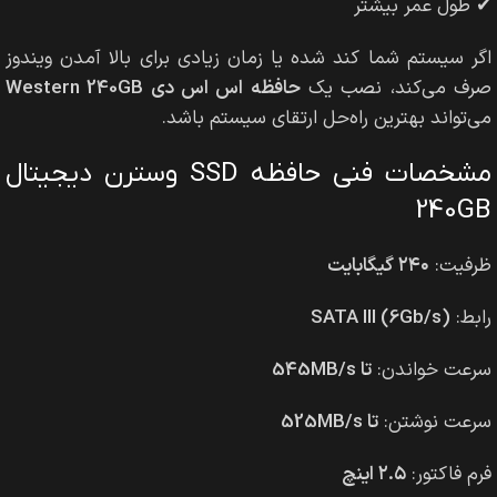
✔ طول عمر بیشتر
اگر سیستم شما کند شده یا زمان زیادی برای بالا آمدن ویندوز
صرف می‌کند، نصب یک
حافظه اس اس دی Western 240GB
می‌تواند بهترین راه‌حل ارتقای سیستم باشد.
مشخصات فنی حافظه SSD وسترن دیجیتال
240GB
ظرفیت:
۲۴۰ گیگابایت
رابط:
SATA III (6Gb/s)
سرعت خواندن:
تا 545MB/s
سرعت نوشتن:
تا 525MB/s
فرم فاکتور:
۲.۵ اینچ