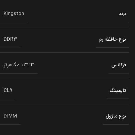
Kingston
برند
DDR3
نوع حافظه رم
1333 مگاهرتز
فرکانس
CL9
تایمینگ
DIMM
نوع ماژول